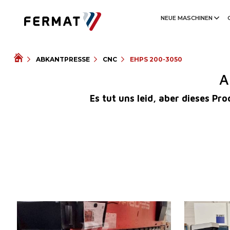
NEUE MASCHINEN
ABKANTPRESSE
CNC
EHPS 200-3050
A
Es tut uns leid, aber dieses P
Baujahr:
2001
Baujahr:
Kontrollsystem
ja
Kontrollsyste
Druckleistung
80 t
Druckleistung