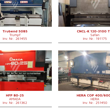
2720 mm
Abkantlänge
3100 m
chsen
6
Anzahl der Achsen
3
ichsbewegung
ja
Lower
ja
enantrieb
Hydraulický
Ausgleichsbewegung
icht
8200 kg
Art der Pressenantrieb
Hydrauli
essungen L x
3100 x 1740 x 2375
Stößelhub
180 mm
mm
Hauptmotorleistung
7,5 kW
Trubend 5085
CNCL-K 120-3100 T
Trumpf
Safan
600 mm
Maschinengewicht
8700 kg
Inv. Nr.: 261455
Inv. Nr.: 191175
1460 mm
Maschinenabmessungen L
4200 x 1
istung
17 kW
x B x H
mm mm
2006
Baujahr:
1992
m
ja
Kontrollsystem
ja
80 t
Steuerung Cybelec
DNC 94
2500 mm
Druckleistung
400 t
chsen
7
Abkantlänge
6100 m
ichsbewegung
ja
Anzahl der Achsen
2
enantrieb
Hydraulický
Lower
Ausgleichsbewegung
Art der Pressenantrieb
Hydrauli
Hauptmotorleistung
40 kW
HFP 80-25
HERA COP 400/60
AMADA
HERA
Maschinenabmessungen L
6500 x 2
Inv. Nr.: 261362
Inv. Nr.: 251450
x B x H
5000mm
Maschinengewicht
40 000 k