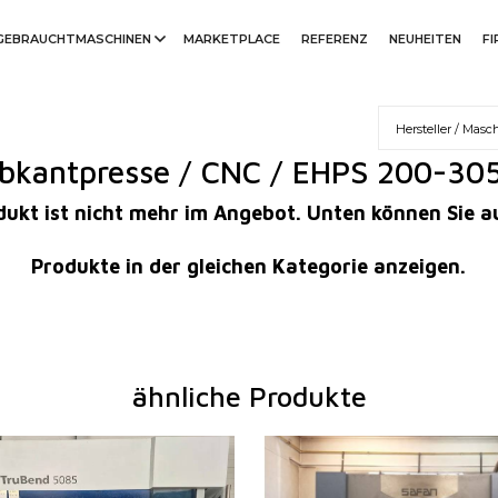
GEBRAUCHTMASCHINEN
MARKETPLACE
REFERENZ
NEUHEITEN
F
bkantpresse / CNC / EHPS 200-30
rodukt ist nicht mehr im Angebot. Unten können Sie 
Produkte in der gleichen Kategorie anzeigen.
ähnliche Produkte
2009
Baujahr:
2002
m
ja
Kontrollsystem
ja
85 t
Druckleistung
120 t