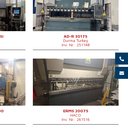
m
Druckleistung
175 t
Abkantlänge
3050 mm
Anzahl der Achsen
4
Lower Ausgleichsbewegung
ja
cký
Art der Pressenantrieb
Hydraulický
Stößelhub
265 mm
Maschinenabmessungen L x B
4250x2550x2750
SI
AD-R 30175
Durma Turkey
x H
mm
Inv. Nr.: 251148
650 x 2775
Maschinengewicht
11500 kg
Baujahr:
2012
Kontrollsystem
ja
Steuerung Haco
ATS 560
Druckleistung
75 t
m
Abkantlänge
2100 mm
Anzahl der Achsen
4
Lower Ausgleichsbewegung
nein
Art der Pressenantrieb
Hydraulický
cký
Maschinengewicht
4400 kg
Maschinenabmessungen L x B
2450x1450x2300
00
ERMS 20075
HACO
550 x
x H
mm
Inv. Nr.: 261516
 mm
Hauptmotorleistung
7,5 kW
g
Hinteranschlag
800 mm