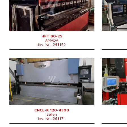
Abkantlänge
2620 mm
Abkantlänge
Anzahl der Achsen
4
Anzahl der A
Lower Ausgleichsbewegung
Lower Ausgle
Stößelhub
200 mm
Art der Press
Maschinengewicht
5750 kg
Maschinengew
Maschinenabm
B x H
HFT 80-25
AMADA
X Weg
Inv. Nr.: 241152
Z Weg
Hauptmotorle
Baujahr:
2002
Baujahr:
Kontrollsystem
ja
Kontrollsyste
Steuerung SAFAN
Druckleistung
Druckleistung
120 t
Abkantlänge
Abkantlänge
4300 mm
Anzahl der A
Anzahl der Achsen
4
Lower Ausgle
Lower Ausgleichsbewegung
ja
Art der Press
Art der Pressenantrieb
Hydraulický
CNCL-K 120-4300
Safan
Inv. Nr.: 261174