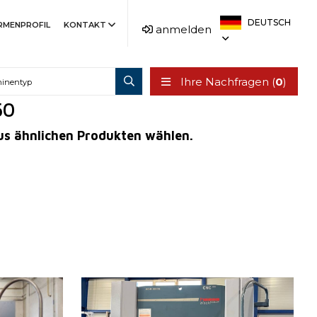
DEUTSCH
IRMENPROFIL
KONTAKT
anmelden
Ihre Nachfragen (
0
)
50
aus ähnlichen Produkten wählen.
Baujahr:
2013
Kontrollsystem
ja
Steuerung Cybelec