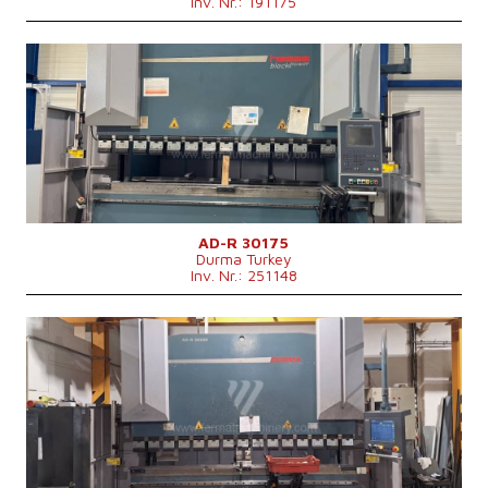
Inv. Nr.: 191175
Baujahr:
2013
Kontrollsystem
ja
Steuerung Cybelec
Druckleistung
175 t
Abkantlänge
3050 mm
Anzahl der Achsen
4
Lower Ausgleichsbewegung
ja
Art der Pressenantrieb
Hydraulický
Stößelhub
265 mm
Maschinenabmessungen L x B x H
4250x2550x2750 mm
AD-R 30175
Durma Turkey
Maschinengewicht
11500 kg
Inv. Nr.: 251148
Baujahr:
2012
Kontrollsystem
ja
Steuerung Durma
Druckleistung
220 t
Abkantlänge
3050 mm
Anzahl der Achsen
3
Lower Ausgleichsbewegung
ja
Art der Pressenantrieb
Hydraulický