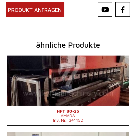
PRODUKT ANFRAGEN
ähnliche Produkte
Baujahr:
2001
Kontrollsystem
ja
Druckleistung
80 t
Abkantlänge
2620 mm
Anzahl der Achsen
4
Lower Ausgleichsbewegung
Stößelhub
200 mm
Maschinengewicht
5750 kg
HFT 80-25
AMADA
Inv. Nr.: 241152