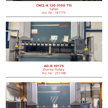
Hauptmotorleistung
7,5 kW
Maschinengewicht
8700 kg
CNCL-K 120-3100 TSI
Safan
Maschinenabmessungen L x B x H
4200 x 1650 x 2775 mm mm
Inv. Nr.: 191175
Baujahr:
2013
Kontrollsystem
ja
Steuerung Cybelec
Druckleistung
175 t
Abkantlänge
3050 mm
Anzahl der Achsen
4
Lower Ausgleichsbewegung
ja
Art der Pressenantrieb
Hydraulický
Stößelhub
265 mm
Maschinenabmessungen L x B x H
4250x2550x2750 mm
AD-R 30175
Durma Turkey
Maschinengewicht
11500 kg
Inv. Nr.: 251148
Baujahr:
2012
Kontrollsystem
ja
Steuerung Durma
Druckleistung
220 t
Abkantlänge
3050 mm