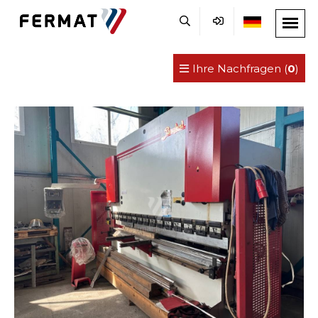
Ihre Nachfragen (
0
)