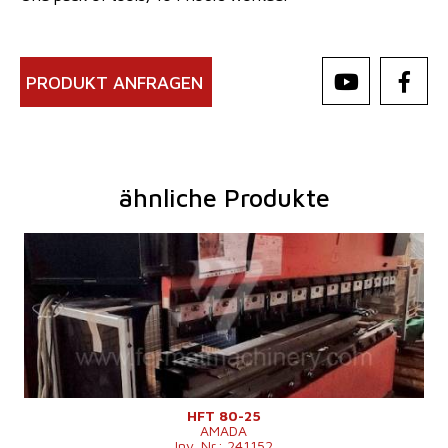
PRODUKT ANFRAGEN
ähnliche Produkte
Baujahr:
2001
Kontrollsystem
ja
Druckleistung
80 t
Abkantlänge
2620 mm
Anzahl der Achsen
4
Lower Ausgleichsbewegung
Stößelhub
200 mm
Maschinengewicht
5750 kg
HFT 80-25
AMADA
Inv. Nr.: 241152