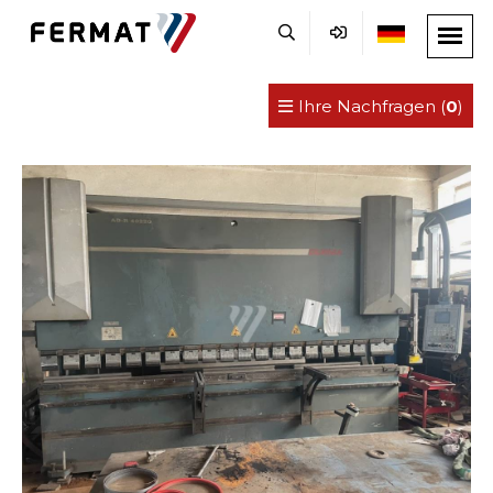
Ihre Nachfragen (
0
)