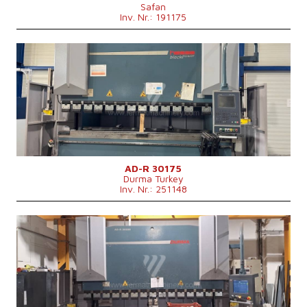
Safan
Maschinenabmessungen L x B x H
4200 x 1650 x 2775 mm mm
Inv. Nr.: 191175
Baujahr:
2013
Kontrollsystem
ja
Steuerung Cybelec
Druckleistung
175 t
Abkantlänge
3050 mm
Anzahl der Achsen
4
Lower Ausgleichsbewegung
ja
Art der Pressenantrieb
Hydraulický
Stößelhub
265 mm
Maschinenabmessungen L x B x H
4250x2550x2750 mm
AD-R 30175
Durma Turkey
Maschinengewicht
11500 kg
Inv. Nr.: 251148
Baujahr:
2012
Kontrollsystem
ja
Steuerung Durma
Druckleistung
220 t
Abkantlänge
3050 mm
Anzahl der Achsen
3
Lower Ausgleichsbewegung
ja