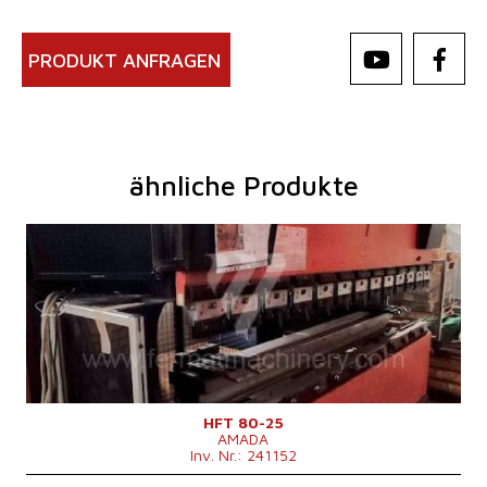
PRODUKT ANFRAGEN
ähnliche Produkte
Baujahr:
2001
Kontrollsystem
ja
Druckleistung
80 t
Abkantlänge
2620 mm
Anzahl der Achsen
4
Lower Ausgleichsbewegung
Stößelhub
200 mm
Maschinengewicht
5750 kg
HFT 80-25
AMADA
Inv. Nr.: 241152