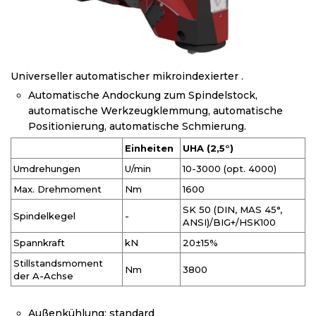
Universeller automatischer mikroindexierter .
Automatische Andockung zum Spindelstock,
automatische Werkzeugklemmung, automatische
Positionierung, automatische Schmierung.
Einheiten
UHA (2,5°)
Umdrehungen
U/min
10-3000 (opt. 4000)
Max. Drehmoment
Nm
1600
SK 50 (DIN, MAS 45°,
Spindelkegel
-
ANSI)/BIG+/HSK100
Spannkraft
kN
20±15%
Stillstandsmoment
Nm
3800
der A-Achse
Außenkühlung: standard