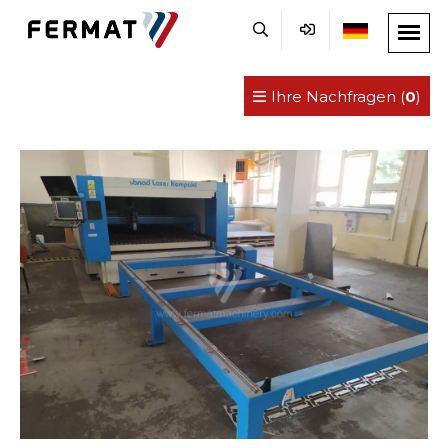
Ihre Nachfragen (
0
)