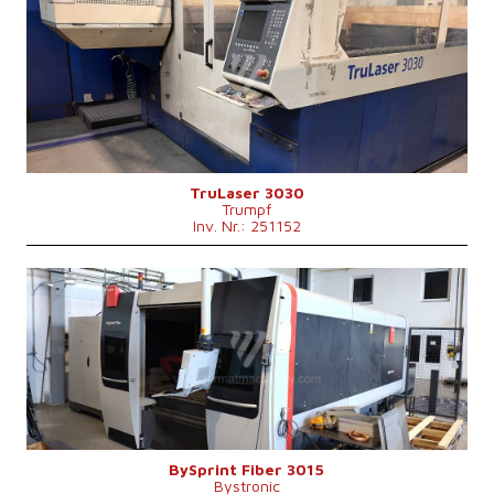
Baujahr:
2007
Max. Werkstücklänge
3000 mm
Max. Werkstückbreite
1500 mm
Max. Blechdicke
20 mm
Laserleistung
3200 W
Fiber
nein
Max. Werkstückgewicht
900 kg
Maschinenabmessungen L x B x H
8800 x 6010 x 2400 mm
Maschinengewicht
12000 kg
Kontrollsystem
nein
TruLaser 3030
Trumpf
Inv. Nr.: 251152
Baujahr:
2019
Max. Werkstücklänge
3000 mm
Max. Werkstückbreite
1500 mm
Max. Blechdicke
15 mm
Laserleistung
4000 W
Fiber
ja
Max. Werkstückgewicht
890 kg
Maschinengewicht
13000 kg
Kontrollsystem
nein
BySprint Fiber 3015
Bystronic