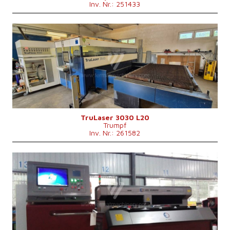
Inv. Nr.: 251433
Baujahr:
2010
Max. Werkstücklänge
3000 mm
Max. Werkstückbreite
1500 mm
Max. Blechdicke
20 mm
Laserleistung
4000 W
Fiber
nein
Max. Werkstückgewicht
900 kg
Maschinenabmessungen L x B x H
8800 x 6010 x 2400 mm
Kontrollsystem
nein
TruLaser 3030 L20
Trumpf
Inv. Nr.: 261582
Baujahr:
2015
Max. Werkstücklänge
3000 mm
Max. Werkstückbreite
1500 mm
Max. Blechdicke
12 mm
Laserleistung
750 W
Fiber
ja
Kontrollsystem
nein