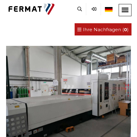
Ihre Nachfragen (
0
)