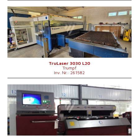
Baujahr:
2010
Max. Werkstücklänge
3000 mm
Max. Werkstückbreite
1500 mm
Max. Blechdicke
20 mm
Laserleistung
4000 W
Fiber
nein
Max. Werkstückgewicht
900 kg
Maschinenabmessungen L x B x H
8800 x 6010 x 2400 mm
Kontrollsystem
nein
TruLaser 3030 L20
Trumpf
Inv. Nr.: 261582
Baujahr:
2015
Max. Werkstücklänge
3000 mm
Max. Werkstückbreite
1500 mm
Max. Blechdicke
12 mm
Laserleistung
750 W
Fiber
ja
Kontrollsystem
nein