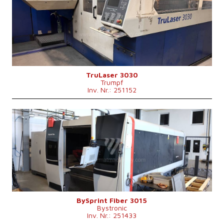
Max. Werkstücklänge
3000 mm
Max. Werkstückbreite
1500 mm
Max. Blechdicke
20 mm
Laserleistung
3200 W
Fiber
nein
Max. Werkstückgewicht
900 kg
Maschinenabmessungen L x B x H
8800 x 6010 x 2400 mm
Maschinengewicht
12000 kg
Kontrollsystem
nein
TruLaser 3030
Trumpf
Inv. Nr.: 251152
Baujahr:
2019
Max. Werkstücklänge
3000 mm
Max. Werkstückbreite
1500 mm
Max. Blechdicke
15 mm
Laserleistung
4000 W
Fiber
ja
Max. Werkstückgewicht
890 kg
Maschinengewicht
13000 kg
Kontrollsystem
nein
BySprint Fiber 3015
Bystronic
Inv. Nr.: 251433