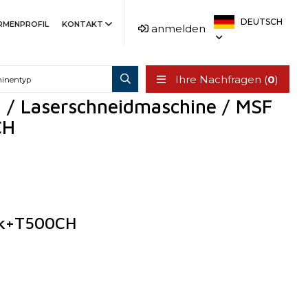
DEUTSCH
IRMENPROFIL
KONTAKT
anmelden
Ihre Nachfragen (
0
)
g / Laserschneidmaschine / MSF
CH
tk+T500CH