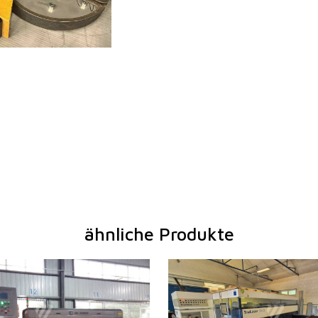
ähnliche Produkte
2015
Baujahr:
2010
cklänge
3000 mm
Max. Werkstücklänge
3000 
kbreite
1500 mm
Max. Werkstückbreite
1500 
ke
12 mm
Max. Blechdicke
20 mm