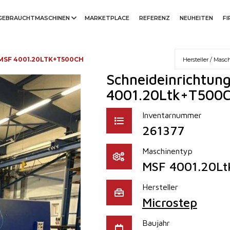
GEBRAUCHTMASCHINEN
MARKETPLACE
REFERENZ
NEUHEITEN
F
MSF 4001.20LTK+T500CH
Schneideinrichtun
4001.20Ltk+T500
Inventarnummer
261377
Maschinentyp
MSF 4001.20L
Hersteller
Microstep
Baujahr