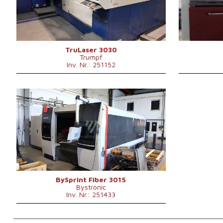
Laserleistung
3200 W
Laserleistung
Fiber
nein
Fiber
Max. Werkstückgewicht
900 kg
Kontrollsyste
Maschinenabmessungen L x
8800 x 6010 x 2400
B x H
mm
Maschinengewicht
12000 kg
TruLaser 3030
Trumpf
Kontrollsystem
nein
Inv. Nr.: 251152
Baujahr:
2019
Max. Werkstücklänge
3000 mm
Max. Werkstückbreite
1500 mm
Max. Blechdicke
15 mm
Laserleistung
4000 W
Fiber
ja
Max. Werkstückgewicht
890 kg
Maschinengewicht
13000 kg
Kontrollsystem
nein
BySprint Fiber 3015
Bystronic
Inv. Nr.: 251433