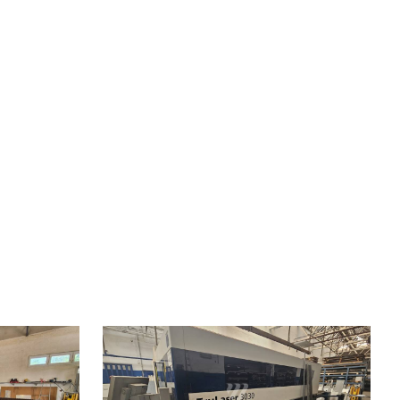
Baujahr:
2019
mm
Max. Werkstücklänge
3000 mm
mm
Max. Werkstückbreite
1500 mm
Max. Blechdicke
25 mm