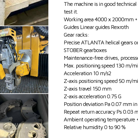
The machine is in good technical 
test it.
Working area 4000 x 2000mm + s
Guides Linear guides Rexroth
Gear racks:
Precise ATLANTA helical gears on 
STOBER gearboxes
Maintenance-free drives, process
Max. positioning speed 130 m/min
Acceleration 10 m/s2
Z-axis positioning speed 50 m/m
Z-axis travel 150 mm
Z-axis acceleration 0.75 G
Position deviation Pa 0.07 mm i
Repeat return accuracy Ps 0.03
Ambient operating temperature +
Relative humidity 0 to 90 %