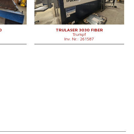
W
Laserleistung
4000 W
Fiber
ja
Maschinenabmessungen L x
9300x5100x2400
 6010 x 2400
B x H
mm
Maschinengewicht
9000 kg
Max. Dicke des
0
TRULASER 3030 FIBER
20/15 mm
Trumpf
Schneidmaterials
Inv. Nr.: 261587
Max. Werkstückgewicht
710 kg
Die Abmessungen des
3000x1500 mm
Desktop
Kontrollsystem
nein