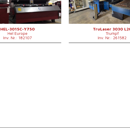
750 W
Laserleistung
4000 
ja
Fiber
nein
m
nein
Max. Werkstückgewicht
900 kg
Maschinenabmessungen L x
8800 x
B x H
mm
Kontrollsystem
nein
HEL-3015C-Y750
TruLaser 3030 L2
Hel Europe
Trumpf
Inv. Nr.: 182107
Inv. Nr.: 261582