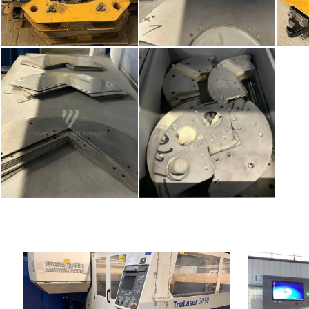
Baujahr:
2007
Baujahr:
Max. Werkstücklänge
3000 mm
Max. Werkstü
Max. Werkstückbreite
1500 mm
Max. Werkstüc
Max. Blechdicke
20 mm
Max. Blechdic