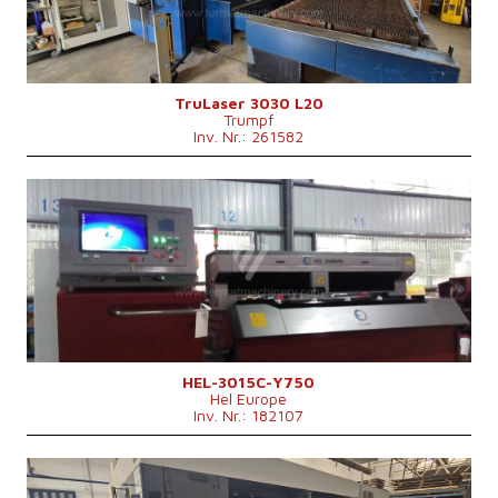
Laserleistung
4000 W
Fiber
nein
Max. Werkstückgewicht
900 kg
Maschinenabmessungen L x B x H
8800 x 6010 x 2400 mm
Kontrollsystem
nein
TruLaser 3030 L20
Trumpf
Inv. Nr.: 261582
Baujahr:
2015
Max. Werkstücklänge
3000 mm
Max. Werkstückbreite
1500 mm
Max. Blechdicke
12 mm
Laserleistung
750 W
Fiber
ja
Kontrollsystem
nein
HEL-3015C-Y750
Hel Europe
Inv. Nr.: 182107
Baujahr:
2019