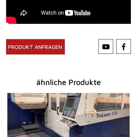
PRODUKT ANFRAGEN
ähnliche Produkte
Baujahr:
2007
Max. Werkstücklänge
3000 mm
Max. Werkstückbreite
1500 mm
Max. Blechdicke
20 mm
Laserleistung
3200 W
Fiber
nein
Max. Werkstückgewicht
900 kg