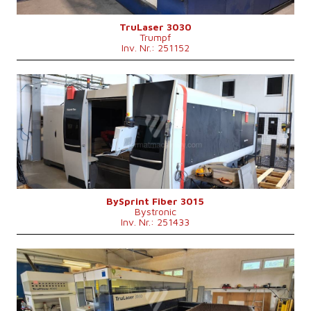
Maschinenabmessungen L x B x H
8800 x 6010 x 2400 mm
Maschinengewicht
12000 kg
Kontrollsystem
nein
TruLaser 3030
Trumpf
Inv. Nr.: 251152
Baujahr:
2019
Max. Werkstücklänge
3000 mm
Max. Werkstückbreite
1500 mm
Max. Blechdicke
15 mm
Laserleistung
4000 W
Fiber
ja
Max. Werkstückgewicht
890 kg
Maschinengewicht
13000 kg
Kontrollsystem
nein
BySprint Fiber 3015
Bystronic
Inv. Nr.: 251433
Baujahr:
2010
Max. Werkstücklänge
3000 mm
Max. Werkstückbreite
1500 mm
Max. Blechdicke
20 mm