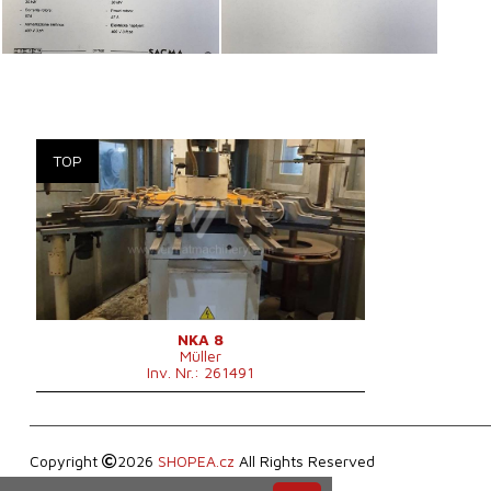
Baujahr:
1991
Presskraft
8 t
Max. Blechdicke
1,5 mm
Hubanzahl
400-1300 /min
Stößelhub
20 mm
Stößelverstellung
20 mm
Maschinengewicht
900 kg
Kontrollsystem
ja
Steuerung Siemens
NKA 8
Müller
Inv. Nr.: 261491
Copyright
2026
SHOPEA.cz
All Rights Reserved