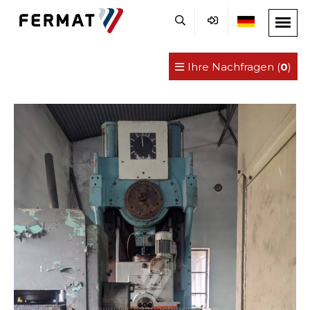
Ihre Nachfragen (
0
)