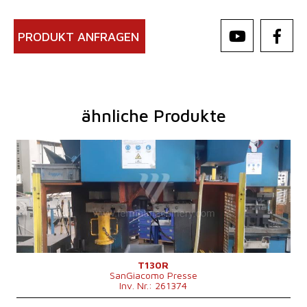
PRODUKT ANFRAGEN
ähnliche Produkte
Baujahr:
2004
Presskraft
130 t
Die Abmessungen des Desktop
600 x 1100 mm
Kontrollsystem
nein
T130R
SanGiacomo Presse
Inv. Nr.: 261374