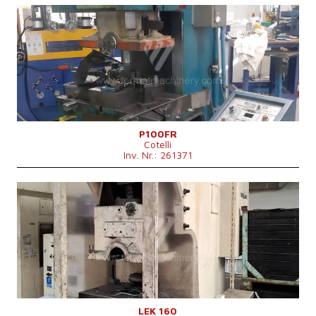
Baujahr:
0
Presskraft
100 t
Die Abmessungen des Desktop
mm
Kontrollsystem
nein
P100FR
Cotelli
Inv. Nr.: 261371
Baujahr:
1982
Presskraft
160 t
Die Abmessungen des Desktop
1000 x 740 mm
Max. Stößelhub
25-160 mm
Stößelabmessungen
710 x 425 mm
Stößelverstellung
100 mm
Einbauhohe
455 mm
Hauptmotorleistung
11 kW
Maschinenabmessungen L x B x H
1380 x 1950 x 3350 mm
Maschinengewicht
12 000 kg
LEK 160