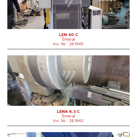
Max. Stößelhub
95 mm
Stößelabmessungen
400 x 250 mm
Stößelverstellung
60 mm
Einbauhohe
295 mm
Hauptmotorleistung
3/4 kW
Maschinenabmessungen L x B x H
1245 x 1585 x 2370 mm
Maschinengewicht
4500 kg
LEN 40 C
Šmeral
Kontrollsystem
nein
Inv. Nr.: 261645
Baujahr:
1993
Presskraft
63 t
Die Abmessungen des Desktop
mm
Max. Stößelhub
6-40 mm
Stößelverstellung
45 mm
Maschinengewicht
630 kg
Kontrollsystem
nein
LENA 6,3 C
Šmeral
Inv. Nr.: 261642