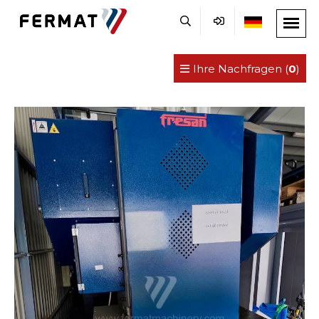
Ihre Nachfragen (
0
)