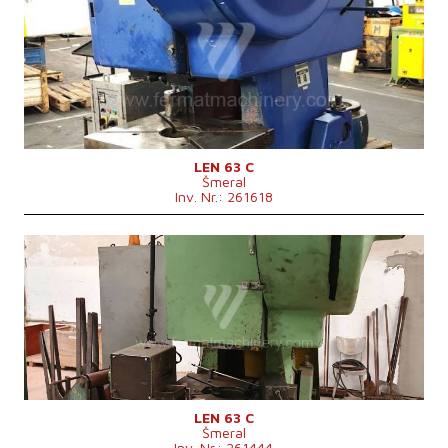
Baujahr:
1991
Presskraft
63 t
Die Abmessungen des Desktop
800x630 mm
Stößelhub
10-105 mm
Stößelverstellung
70 mm
Hubanzahl
65, 120 /min
Hauptmotorleistung
4/7,5 kW
Maschinenabmessungen L x B x H
1400x18502550 mm
Maschinengewicht
5500 kg
Kontrollsystem
nein
LEN 63 C
Šmeral
Inv. Nr.: 261618
Baujahr:
1988
Presskraft
63 t
Die Abmessungen des Desktop
800x630 mm
Stößelhub
10-105 mm
Stößelverstellung
70 mm
Hubanzahl
65, 120 /min
Hauptmotorleistung
4/7,5 kW
Maschinenabmessungen L x B x H
1400x1850x2720 mm
Maschinengewicht
5850 kg
Kontrollsystem
nein
LEN 63 C
Šmeral
Inv. Nr.: 261444