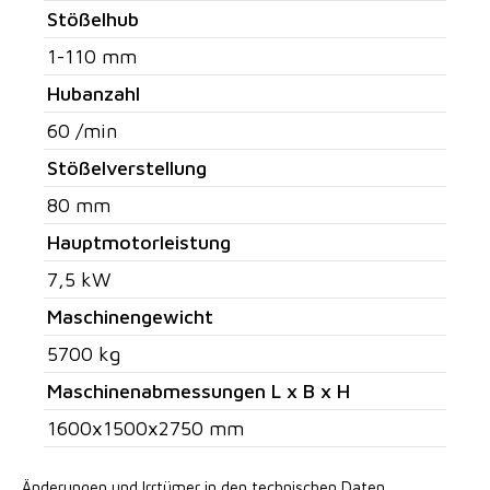
Stößelhub
1-110 mm
Hubanzahl
60 /min
Stößelverstellung
80 mm
Hauptmotorleistung
7,5 kW
Maschinengewicht
5700 kg
Maschinenabmessungen L x B x H
1600x1500x2750 mm
Änderungen und Irrtümer in den technischen Daten,