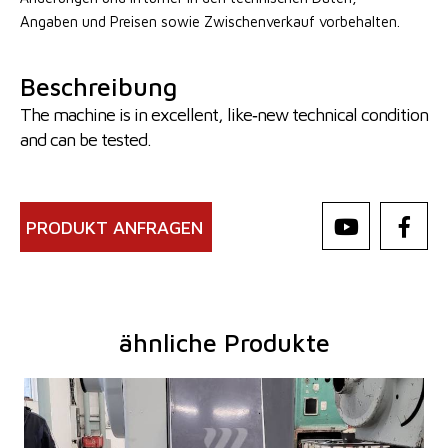
Angaben
und Preisen sowie Zwischenverkauf vorbehalten.
Beschreibung
The machine is in excellent, like‑new technical condition
and can be tested.
PRODUKT ANFRAGEN
ähnliche Produkte
Baujahr:
0
Presskraft
40 t
Die Abmessungen des Desktop
660 x 530 mm