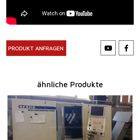
PRODUKT ANFRAGEN
ähnliche Produkte
Baujahr:
2005
Kontrollsystem
ja
Steuerung Siemens
Sinumerik 840 D
Drehdurchmesser
365 mm
Drehlänge
450 mm
Schrägbett
ja
Y-Achse
nein