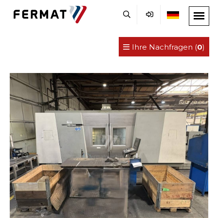
Ihre Nachfragen (
0
)