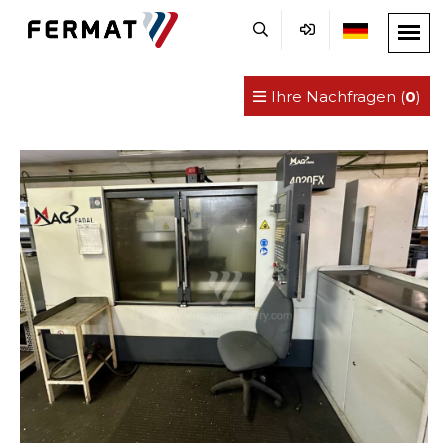
Ihre Nachfragen (
0
)