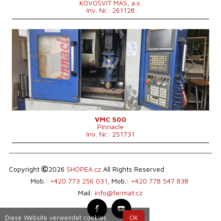
KOVOSVIT MAS, a.s.
Druck der IKZ
bar
Inv. Nr.: 261128
Spindelkegel
ISO 40 .
Werkzeugmagazin
ja
Positionenanzahl im Werkzeugwechsler
24
Baujahr:
0
Maschinengewicht
5500 kg
Kontrollsystem
ja
Steuerung Fanuc
0i - MC
Aufspanntischfläche
610x305 mm
X Weg
510 mm
Y Weg
305 mm
Z Weg
305 mm
Spindeldrehzahl
0 - 2400 /min.
Anzahl der Achsen
3
IKZ
nein
VMC 500
Pinnacle
Spindelkegel
BT 40 .
Inv. Nr.: 251731
Maschinenabmessungen L x B x H
2300x1800x2250 mm
Maschinengewicht
2000 kg
Copyright
2026
SHOPEA.cz
All Rights Reserved
Mob.:
+420 773 256 031
, Mob.:
+420 778 547 838
Mail:
info@fermat.cz
Diese Website verwendet cookies.
OK