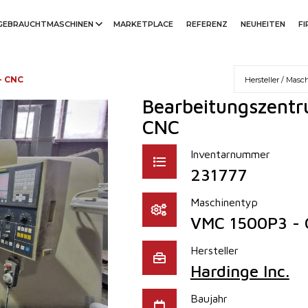
GEBRAUCHTMASCHINEN
MARKETPLACE
REFERENZ
NEUHEITEN
F
- CNC
Bearbeitungszentr
CNC
Inventarnummer
231777
Maschinentyp
VMC 1500P3 -
Hersteller
Hardinge Inc.
Baujahr