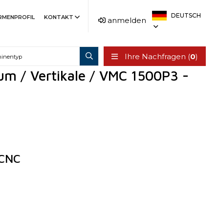
DEUTSCH
IRMENPROFIL
KONTAKT
anmelden
Ihre Nachfragen (
0
)
um / Vertikale / VMC 1500P3 -
 CNC