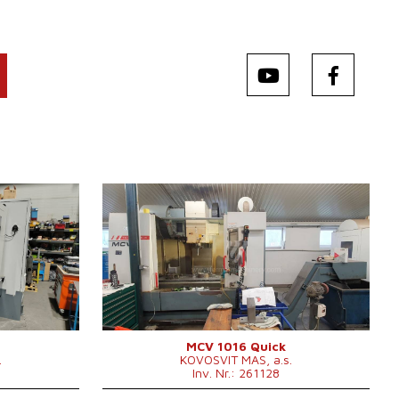
Baujahr:
2011
Kontrollsystem
ja
620
Steuerung Heidenhain
TNC 530
 x 600 mm
1300 x 600
Aufspanntischfläche
0 mm
mm
 mm
X Weg
1016 mm
 mm
Y Weg
610 mm
0000 /min.
Z Weg
710 mm
0 - 10000
Spindeldrehzahl
/min.
MCV 1016 Quick
.
KOVOSVIT MAS, a.s.
ar
Anzahl der Achsen
3
Inv. Nr.: 261128
0 .
IKZ
ja
 x 3000 x
Druck der IKZ
bar