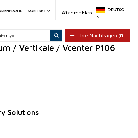
DEUTSCH
IRMENPROFIL
KONTAKT
anmelden
Ihre Nachfragen (
0
)
m / Vertikale / Vcenter P106
ry Solutions