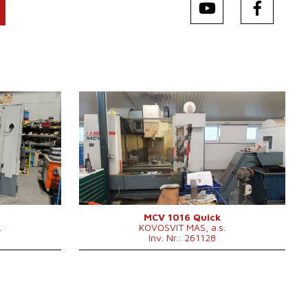
Baujahr:
2011
Kontrollsystem
ja
620
Steuerung Heidenhain
TNC 530
 x 600 mm
1300 x 600
Aufspanntischfläche
0 mm
mm
 mm
X Weg
1016 mm
 mm
Y Weg
610 mm
0000 /min.
Z Weg
710 mm
0 - 10000
Spindeldrehzahl
/min.
MCV 1016 Quick
.
KOVOSVIT MAS, a.s.
ar
Anzahl der Achsen
3
Inv. Nr.: 261128
0 .
IKZ
ja
 x 3000 x
Druck der IKZ
bar
0 mm
Spindelkegel
ISO 40 .
 kg
Werkzeugmagazin
ja
Positionenanzahl im
24
Werkzeugwechsler