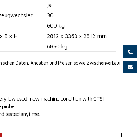
ja
zeugwechsler
30
600 kg
x B x H
2812 x 3363 x 2812 mm
6850 kg
hnischen Daten, Angaben
und Preisen sowie Zwischenverkauf
very low used, new machine condition with CTS!
 probe.
nd tested anytime.