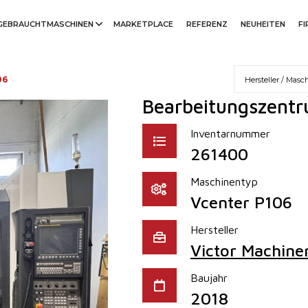
GEBRAUCHTMASCHINEN
MARKETPLACE
REFERENZ
NEUHEITEN
F
06
Bearbeitungszentru
Inventarnummer
261400
Maschinentyp
Vcenter P106
Hersteller
Victor Machine
Baujahr
2018