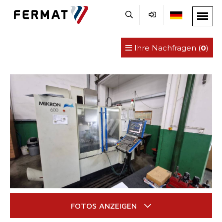
Ihre Nachfragen (
0
)