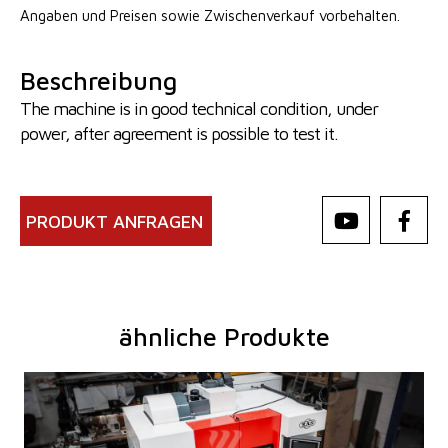
Angaben
und Preisen sowie Zwischenverkauf vorbehalten.
Beschreibung
The machine is in good technical condition, under
power, after agreement is possible to test it.
PRODUKT ANFRAGEN
ähnliche Produkte
Baujahr:
2025
Kontrollsystem
ja
Steuerung Heidenhain
TNC 620
Aufspanntischfläche
1300 x 600 mm