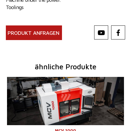
Toolings
PRODUKT ANFRAGEN
ähnliche Produkte
Baujahr:
2025
Kontrollsystem
ja
Steuerung Heidenhain
TNC 620
Aufspanntischfläche
1300 x 600 mm
X Weg
1000 mm
Y Weg
600 mm
Z Weg
660 mm
Spindeldrehzahl
0 - 10000 /min.
Anzahl der Achsen
3
IKZ
ja
MCV 1000