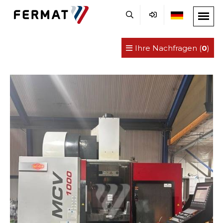
Ihre Nachfragen (
0
)