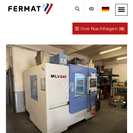
Ihre Nachfragen (
0
)