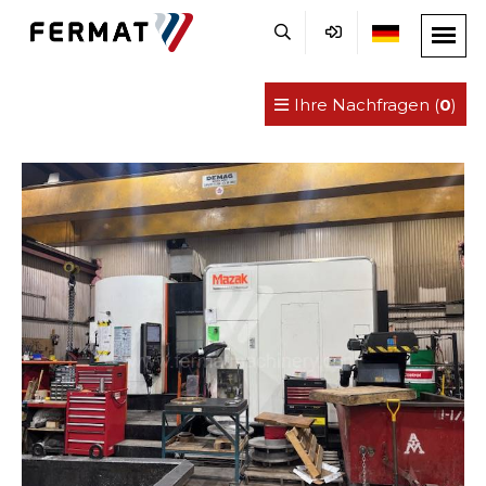
Ihre Nachfragen (
0
)