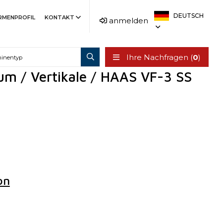
DEUTSCH
IRMENPROFIL
KONTAKT
anmelden
Ihre Nachfragen (
0
)
um / Vertikale / HAAS VF-3 SS
on