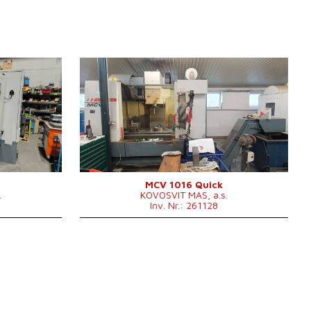
Baujahr:
2011
Kontrollsystem
ja
620
Steuerung Heidenhain
TNC 530
 x 600 mm
1300 x 600
Aufspanntischfläche
0 mm
mm
 mm
X Weg
1016 mm
 mm
Y Weg
610 mm
0000 /min.
Z Weg
710 mm
0 - 10000
Spindeldrehzahl
/min.
MCV 1016 Quick
.
KOVOSVIT MAS, a.s.
ar
Anzahl der Achsen
3
Inv. Nr.: 261128
0 .
IKZ
ja
 x 3000 x
Druck der IKZ
bar
0 mm
Spindelkegel
ISO 40 .
 kg
Werkzeugmagazin
ja
Positionenanzahl im
24
Werkzeugwechsler
Maschinengewicht
5500 kg