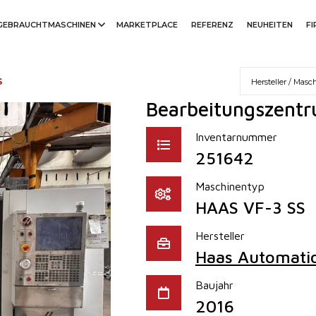
GEBRAUCHTMASCHINEN
MARKETPLACE
REFERENZ
NEUHEITEN
F
S
Bearbeitungszentr
Inventarnummer
251642
Maschinentyp
HAAS VF-3 SS
Hersteller
Haas Automati
Baujahr
2016