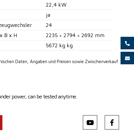
22,4 kW
ja
zeugwechsler
24
x B x H
2235 × 2794 × 2692 mm
5672 kg kg
hnischen Daten, Angaben
und Preisen sowie Zwischenverkauf
under power, can be tested anytime.