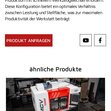
Produktion mit schnellem Werkzeugwechsel erfordern.
Diese Konfiguration bietet ein optimales Verhältnis
zwischen Leistung und Stellfläche, was zur maximalen
Produktivität der Werkstatt beiträgt.
PRODUKT ANFRAGEN
ähnliche Produkte
Baujahr:
2025
Kontrollsystem
ja
Steuerung Heidenhain
TNC 620
Aufspanntischfläche
1300 x 600 mm
X Weg
1000 mm
Y Weg
600 mm
Z Weg
660 mm