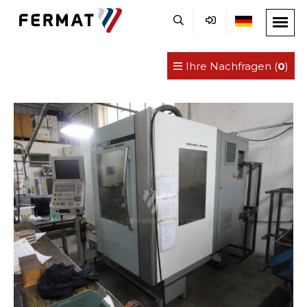
Ihre Nachfragen (
0
)