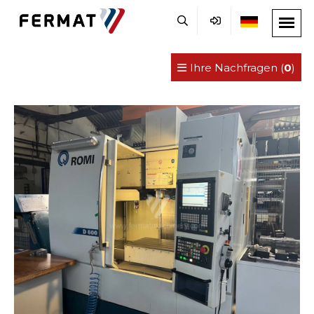
Ihre Nachfragen (
0
)